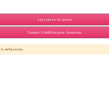
Сортувати За Ціною
Товари З Найбільшою Знижкою
ють вибраному.