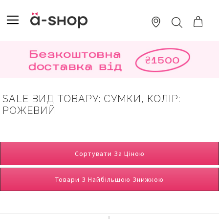
SKIP
TO
TOGGLE NAV
ПОШУК
CONTENT
SALE ВИД ТОВАРУ: СУМКИ, КОЛІР:
РОЖЕВИЙ
Сортувати За Ціною
Товари З Найбільшою Знижкою