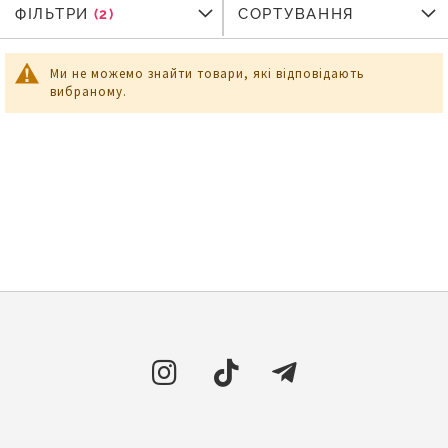
ФІЛЬТРИ
ФІЛЬТРИ
СОРТУВАННЯ
Ми не можемо знайти товари, які відповідають
вибраному.