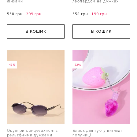
лінзами
леопардом на дужках
558 грн.
299 грн.
558 грн.
199 грн.
В КОШИК
В КОШИК
- 46%
- 52%
Окуляри сонцезахисні з
Блиск для губ у вигляді
рельєфними дужками
полуниці