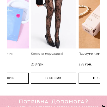
 обличчя
Колготи мереживні
Парфуми 50мл
258 грн.
358 грн.
В КОШИК
В КОШИК
В КОШИ