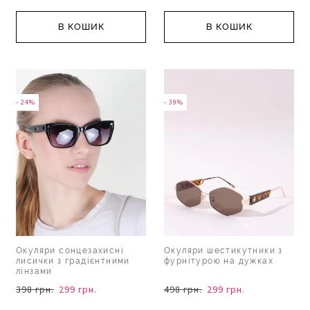
В КОШИК
В КОШИК
- 24%
- 39%
Окуляри сонцезахисні
Окуляри шестикутники з
лисички з градієнтними
фурнітурою на дужках
лінзами
398 грн.
299 грн.
498 грн.
299 грн.