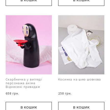
В КОШИК
В КОШИК
Скарбничка у вигляді
Косинка на шию шовкова
персонажа аніме
Віднесені привидам
658 грн.
258 грн.
В КОШИК
В КОШИК