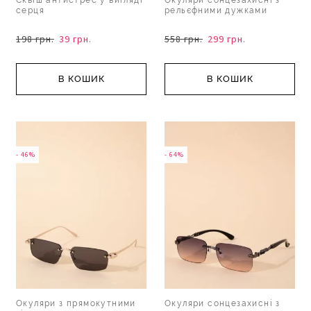
Сквіш антистрес у вигляді
Окуляри сонцезахисні з
серця
рельєфними дужками
198 грн.
39 грн.
558 грн.
299 грн.
В КОШИК
В КОШИК
- 46%
- 64%
Окуляри з прямокутними
Окуляри сонцезахисні з