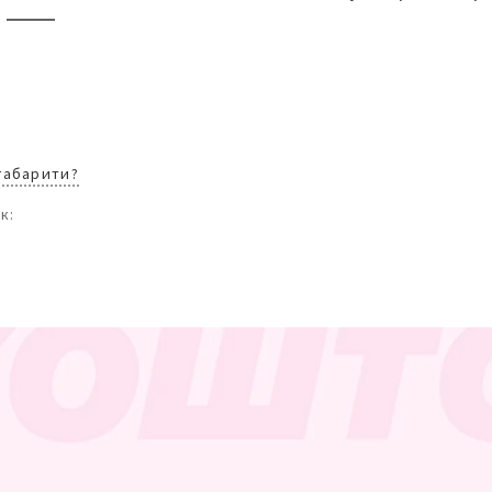
 габарити?
к: