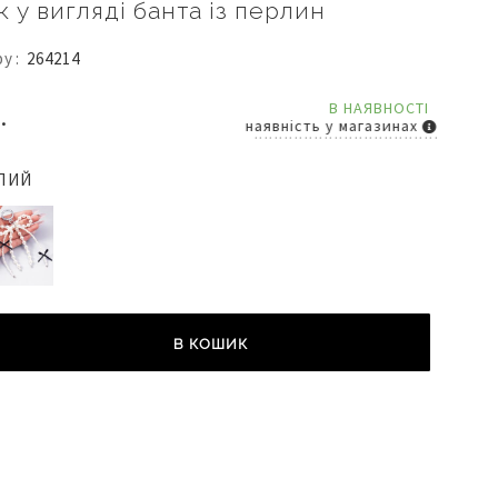
 у вигляді банта із перлин
ру
264214
В НАЯВНОСТІ
.
наявність у магазинах
ЛИЙ
В КОШИК