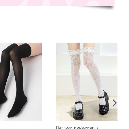
Панчохи мереживні з