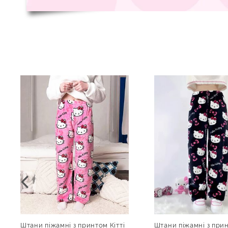
Штани піжамні з принтом Кітті
Штани піжамні з прин