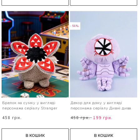
- 56%
Брелок на сумку у вигляді
Декор для дому у вигляді
персонажа серіалу Stranger
персонажа серіалу Дивні дива
Things
458 грн.
458 грн.
199 грн.
В КОШИК
В КОШИК