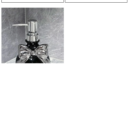
Диспенсер для мила з бантом
358 грн.
В КОШИК