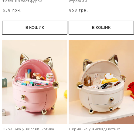
тюленя з фаст фудом
стразами
658 грн.
858 грн.
В КОШИК
В КОШИК
Скринька у вигляді котика
Скринька у вигляді котика