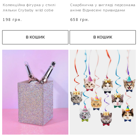
Колекційна фігурка у стилі
Скарбничка у вигляді персонажа
ляльки Сrybaby wild cotie
аніме Віднесені привидами
198 грн.
658 грн.
В КОШИК
В КОШИК