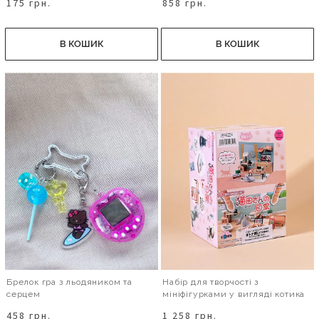
175 грн.
858 грн.
В КОШИК
В КОШИК
Брелок гра з льодяником та
Набір для творчості з
серцем
мініфігурками у вигляді котика
458 грн.
1 258 грн.