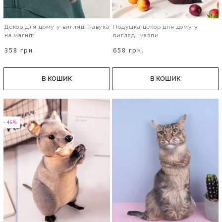
Декор для дому у вигляді павука
Подушка декор для дому у
на магніті
вигляді мавпи
358 грн.
658 грн.
В КОШИК
В КОШИК
- 46%