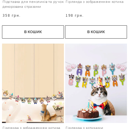
Підставка для пензликів та ручок
Гірлянда з зображенням котика
декорована стразами
358 грн.
198 грн.
В КОШИК
В КОШИК
Гірлянда з зображенням котика
Гірлянда з котиками