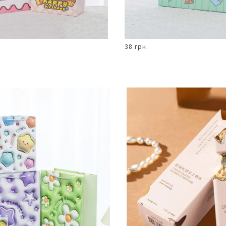
38 грн.
В КОШИК
В КОШИК
Пакет
подарунковий
19,5 х 24,5 х
9,5см