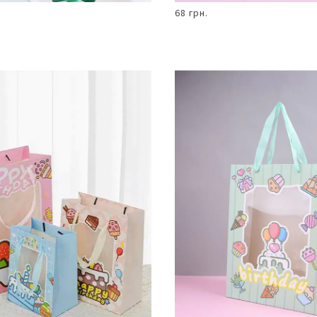
68 грн.
В КОШИК
В КОШИК
Пакет
подарунковий
14,5 х 19,5 х
10 см з
принтом
солодощів