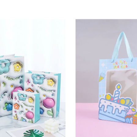
Пакет
подарунковий
25 х 33 х 12
см