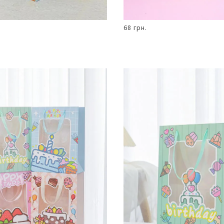
68 грн.
В КОШИК
В КОШИК
Пакет
подарунковий
19,5 х 24,5 х
9,5 см з
принтом
солодощів