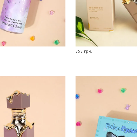
358 грн.
В КОШИК
В КОШИК
Парфуми
50мл