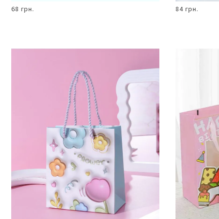
68 грн.
84 грн.
В КОШИК
Пакет
подарунковий
14,7 х 15,5 х 7
см