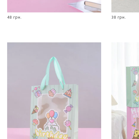
48 грн.
38 грн.
В КОШИК
Пакет
подарунковий
19,5 х 24,5 х
9,5 см з
принтом
солодощів