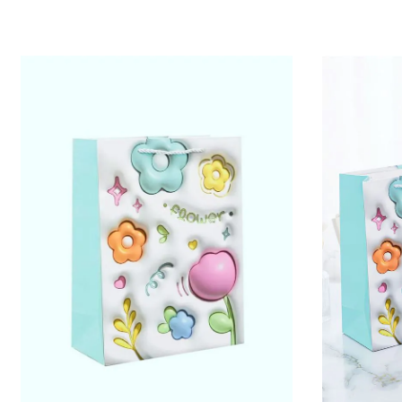
Пакет
подарунковий
19,5 х 24,5 х
9,5см