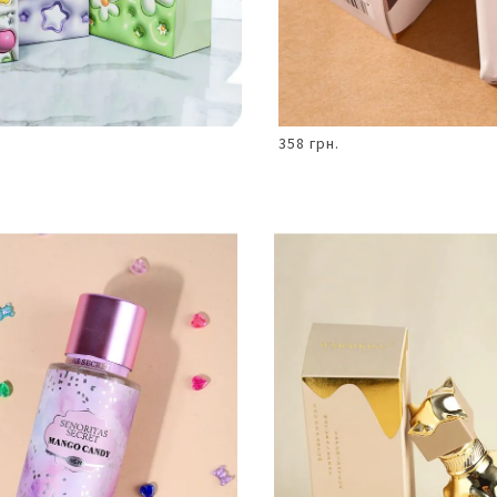
358 грн.
В КОШИК
В КОШИК
Парфуми
250мл