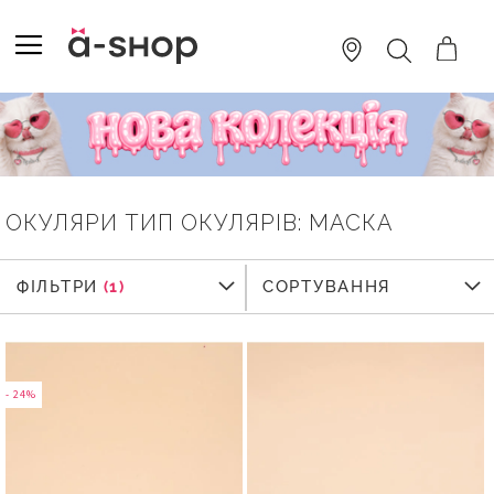
SKIP
TO
TOGGLE NAV
ПОШУК
CONTENT
ОКУЛЯРИ ТИП ОКУЛЯРІВ: МАСКА
ФІЛЬТРИ
ФІЛЬТРИ
СОРТУВАННЯ
- 24%