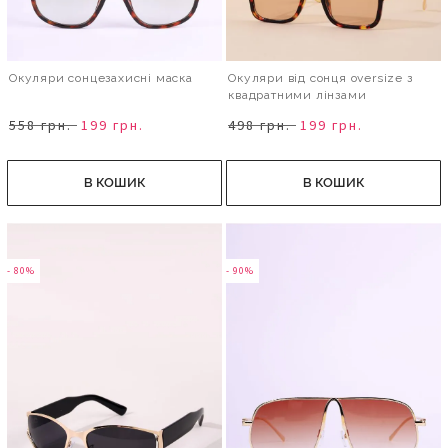
Окуляри сонцезахисні маска
Окуляри від сонця oversize з
квадратними лінзами
558 грн.
199 грн.
498 грн.
199 грн.
В КОШИК
В КОШИК
- 80%
- 90%