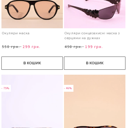
Окуляри маска
Окуляри сонцезахисні маска з
серцями на дужках
558 грн.
299 грн.
498 грн.
199 грн.
В КОШИК
В КОШИК
- 75%
- 46%