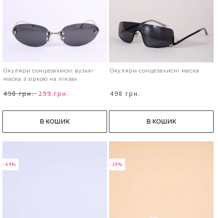
Окуляри сонцезахисні вузькі
Окуляри сонцезахисні маска
маска з зіркою на лінзах
498 грн.
299 грн.
498 грн.
В КОШИК
В КОШИК
- 64%
- 39%