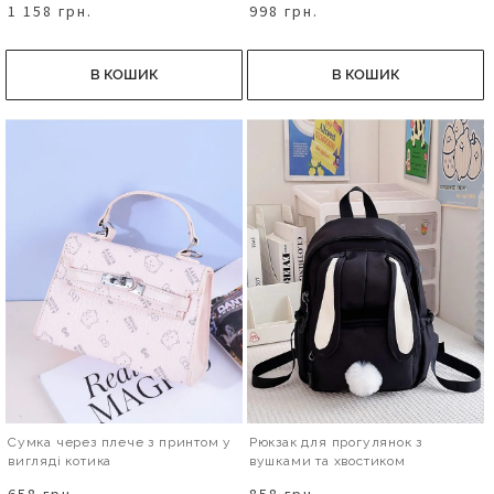
1 158 грн.
998 грн.
В КОШИК
В КОШИК
Сумка через плече з принтом у
Рюкзак для прогулянок з
вигляді котика
вушками та хвостиком
658 грн.
858 грн.