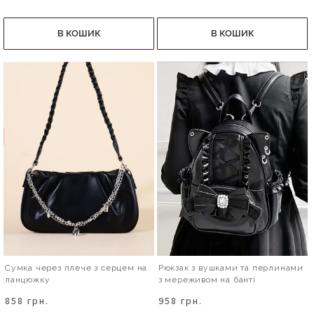
В КОШИК
В КОШИК
Сумка через плече з серцем на
Рюкзак з вушками та перлинами
ланцюжку
з мереживом на банті
858 грн.
958 грн.