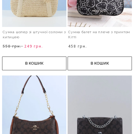
Сумка шопер зі штучної соломи з
Сумка багет на плече з принтом
китицею
Кітті
558 грн.
249 грн.
458 грн.
В КОШИК
В КОШИК