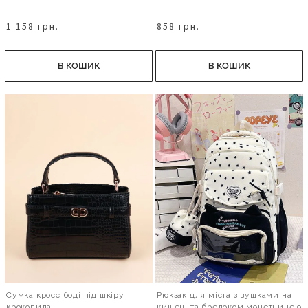
1 158 грн.
858 грн.
В КОШИК
В КОШИК
Сумка кросс боді під шкіру
Рюкзак для міста з вушками на
крокодила
кишені та брелоком монетницею