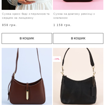
Сумка кросс боді з перлиною та
Сумка на довгому ремінці з
серцем на ланцюжку
клапаном
858 грн.
1 158 грн.
В КОШИК
В КОШИК
- 24%