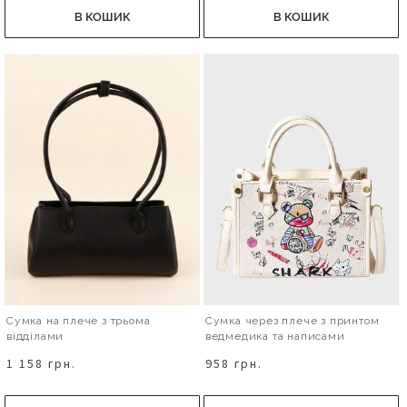
В КОШИК
В КОШИК
Сумка на плече з трьома
Сумка через плече з принтом
відділами
ведмедика та написами
1 158 грн.
958 грн.