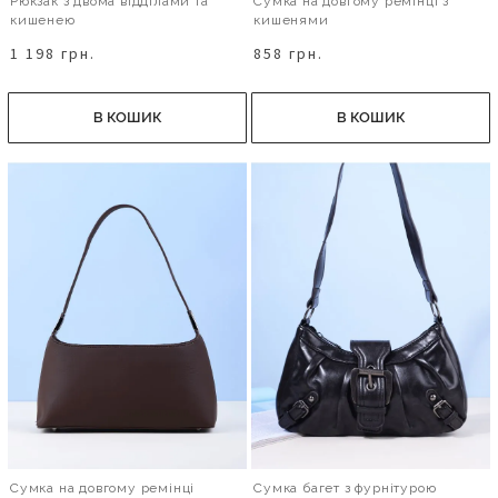
Рюкзак з двома відділами та
Сумка на довгому ремінці з
кишенею
кишенями
1 198 грн.
858 грн.
В КОШИК
В КОШИК
Сумка на довгому ремінці
Сумка багет з фурнітурою