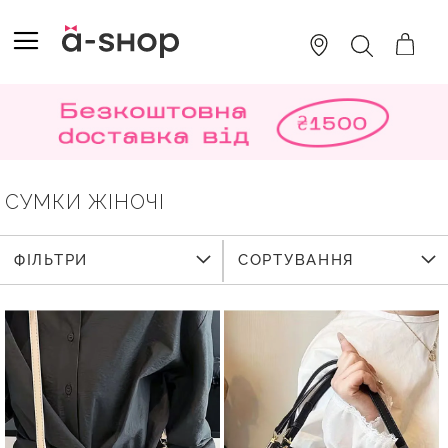
SKIP
TO
TOGGLE NAV
ПОШУК
CONTENT
СУМКИ ЖІНОЧІ
ФІЛЬТРИ
СОРТУВАННЯ