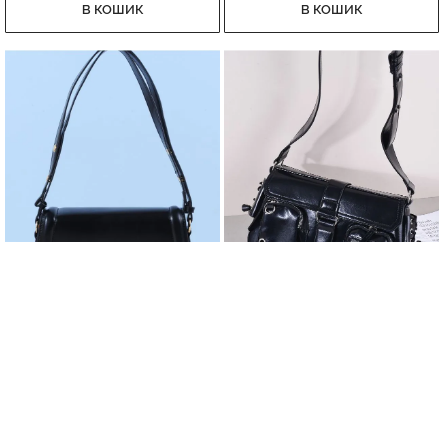
В КОШИК
В КОШИК
Сумка на плече з клапаном
Сумка через плече з кишенями
958 грн.
858 грн.
В КОШИК
В КОШИК