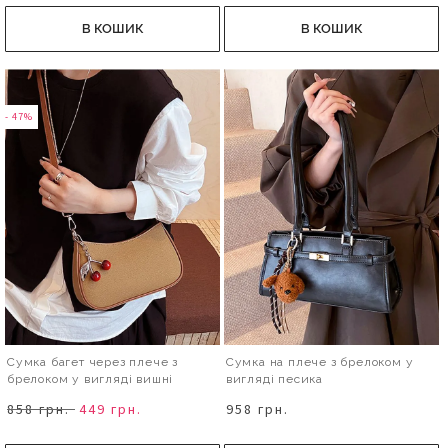
В КОШИК
В КОШИК
- 47%
Сумка багет через плече з
Сумка на плече з брелоком у
брелоком у вигляді вишні
вигляді песика
858 грн.
449 грн.
958 грн.