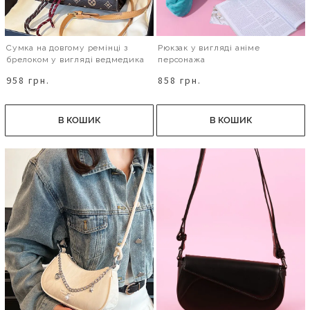
Сумка на довгому ремінці з
Рюкзак у вигляді аніме
брелоком у вигляді ведмедика
персонажа
958 грн.
858 грн.
В КОШИК
В КОШИК