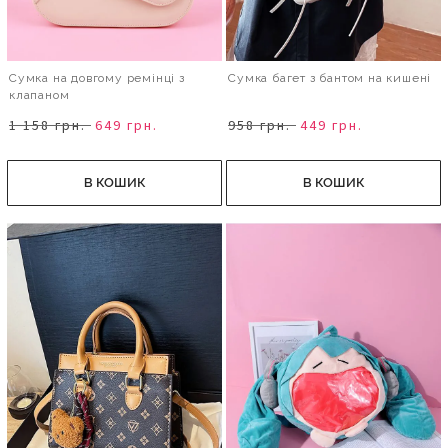
Сумка на довгому ремінці з
Сумка багет з бантом на кишені
клапаном
1 158 грн.
649 грн.
958 грн.
449 грн.
В КОШИК
В КОШИК