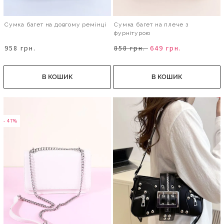
Сумка багет на довгому ремінці
Сумка багет на плече з
фурнітурою
958 грн.
858 грн.
649 грн.
В КОШИК
В КОШИК
- 47%