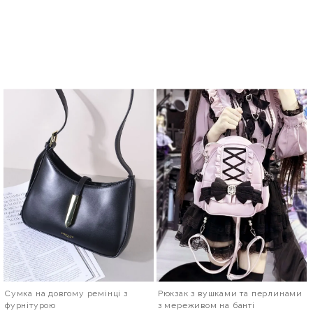
Сумка на довгому ремінці з
Рюкзак з вушками та перлинами
фурнітурою
з мереживом на банті