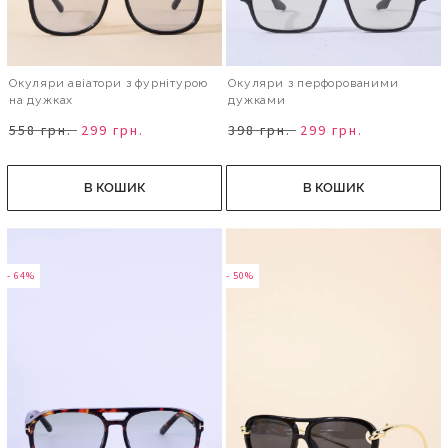
Окуляри авіатори з фурнітурою
Окуляри з перфорованими
на дужках
дужками
558 грн.
299 грн.
398 грн.
299 грн.
В КОШИК
В КОШИК
- 64%
- 50%