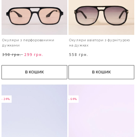
Окуляри з перфорованими
Окуляри авіатори з фурнітурою
дужками
на дужках
398 грн.
299 грн.
558 грн.
В КОШИК
В КОШИК
- 24%
- 64%