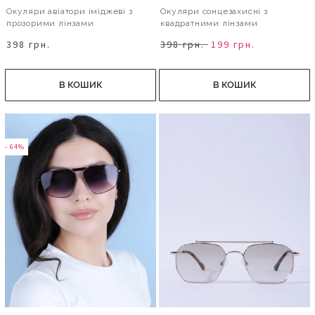
Окуляри авіатори іміджеві з
Окуляри сонцезахисні з
прозорими лінзами
квадратними лінзами
398 грн.
398 грн.
199 грн.
В КОШИК
В КОШИК
- 64%