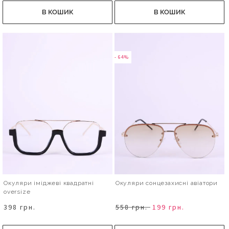
В КОШИК
В КОШИК
- 64%
Окуляри іміджеві квадратні
Окуляри сонцезахисні авіатори
oversize
398 грн.
558 грн.
199 грн.