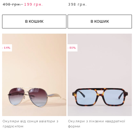
498 грн.
199 грн.
398 грн.
В КОШИК
В КОШИК
- 64%
- 80%
Окуляри від сонця авіатори з
Окуляри з лінзами квадратної
градієнтом
форми