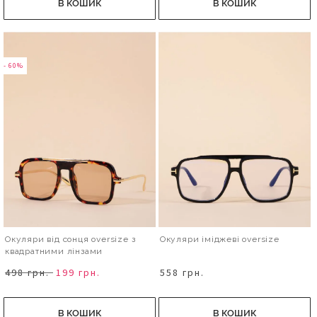
В КОШИК
В КОШИК
- 60%
Окуляри від сонця oversize з
Окуляри іміджеві oversize
квадратними лінзами
498 грн.
199 грн.
558 грн.
В КОШИК
В КОШИК