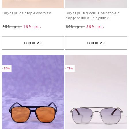
Окуляри авіатори oversize
Окуляри від сонця авіатори з
перфорацією на дужках
558 грн.
199 грн.
698 грн.
399 грн.
В КОШИК
В КОШИК
- 50%
- 71%