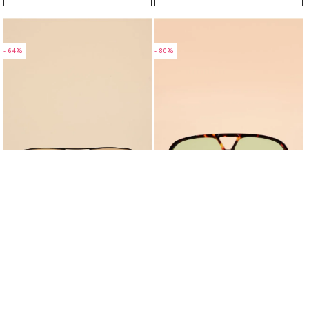
- 64%
- 80%
Окуляри сонцезахисні авіатори з
Окуляри авіатори oversize
перфорацією на дужках
558 грн.
199 грн.
498 грн.
99 грн.
В КОШИК
В КОШИК