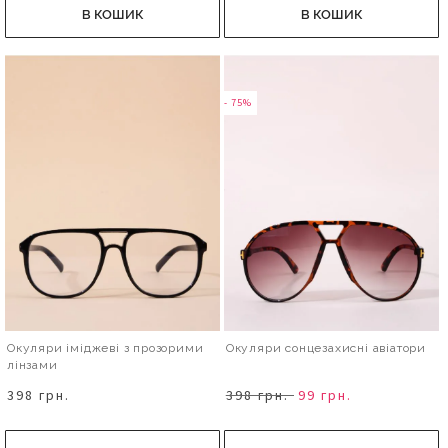
В КОШИК
В КОШИК
- 75%
Окуляри іміджеві з прозорими
Окуляри сонцезахисні авіатори
лінзами
398 грн.
398 грн.
99 грн.