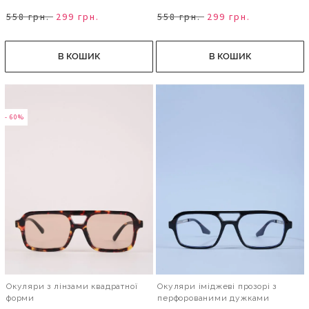
558 грн.
299 грн.
558 грн.
299 грн.
В КОШИК
В КОШИК
- 60%
Окуляри з лінзами квадратної
Окуляри іміджеві прозорі з
форми
перфорованими дужками