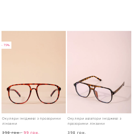
- 75%
Окуляри іміджеві з прозорими
Окуляри авіатори іміджеві з
лінзами
прозорими лінзами
398 грн.
99 грн.
398 грн.