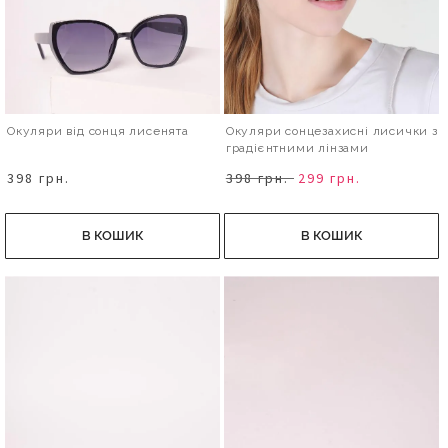
Окуляри від сонця лисенята
Окуляри сонцезахисні лисички з
градієнтними лінзами
398 грн.
398 грн.
299 грн.
В КОШИК
В КОШИК