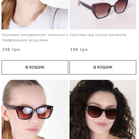
Окуляри сонцезахисні лисички з
Окуляри від сонця лисенята
перфорацією на дужках
398 грн.
398 грн.
В КОШИК
В КОШИК