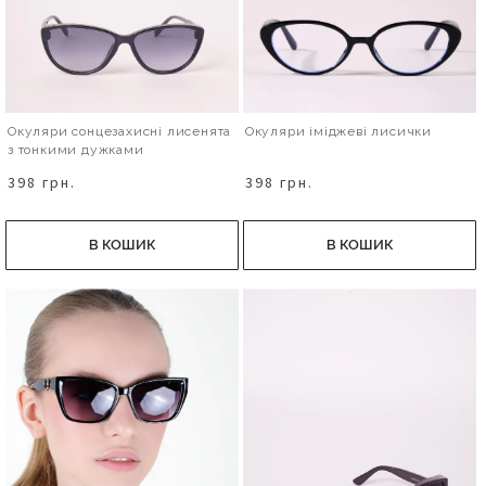
Окуляри сонцезахисні лисенята
Окуляри іміджеві лисички
з тонкими дужками
398 грн.
398 грн.
В КОШИК
В КОШИК