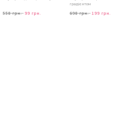
градієнтом
558 грн.
99 грн.
698 грн.
199 грн.
В КОШИК
В КОШИК
- 82%
- 82%
Окуляри від сонця cat eye
Окуляри від сонця cat eye