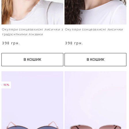
Окуляри сонцезахисні лисички з
Окуляри сонцезахисні лисички
градієнтними лінзами
398 грн.
398 грн.
В КОШИК
В КОШИК
- 46%