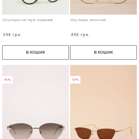
Окуляри cat eye іміджеві
Окуляри лисички
398 грн.
498 грн.
В КОШИК
В КОШИК
- 46%
- 50%