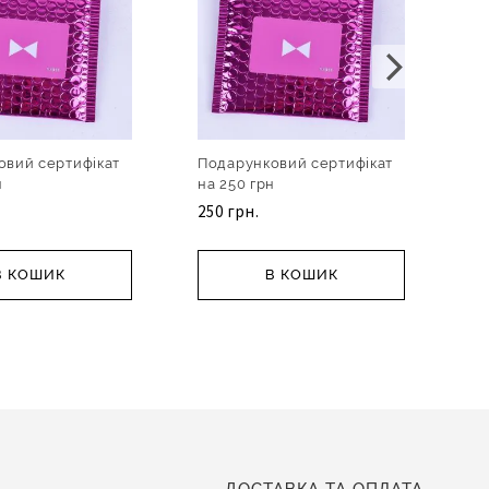
овий сертифікат
Подарунковий сертифікат
По
н
на 250 грн
на
250 грн.
1 
В КОШИК
В КОШИК