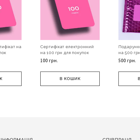
тифікат на
Сертифікат електронний
Подарунк
пок
на 100 грн для покупок
на 500 гр
онлайн
100 грн.
500 грн.
К
В КОШИК