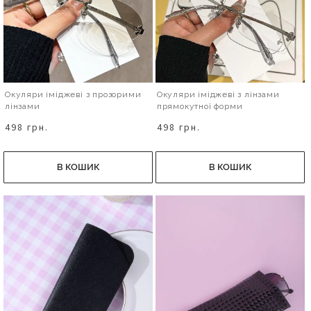
Окуляри іміджеві з прозорими
Окуляри іміджеві з лінзами
лінзами
прямокутної форми
498 грн.
498 грн.
В КОШИК
В КОШИК