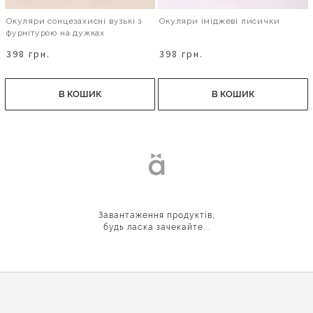
Окуляри сонцезахисні вузькі з
Окуляри іміджеві лисички
фурнітурою на дужках
398 грн.
398 грн.
В КОШИК
В КОШИК