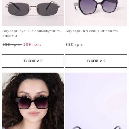
Окуляри вузькі з прямокутними
Окуляри від сонця лисенята
лінзами
558 грн.
199 грн.
398 грн.
В КОШИК
В КОШИК