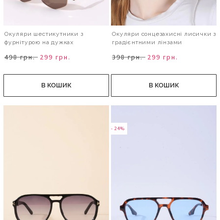
Окуляри шестикутники з
Окуляри сонцезахисні лисички з
фурнітурою на дужках
градієнтними лінзами
498 грн.
299 грн.
398 грн.
299 грн.
В КОШИК
В КОШИК
- 24%