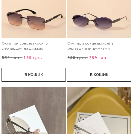
Окуляри сонцезахисні з
Окуляри сонцезахисні з
леопардом на дужках
рельєфними дужками
558 грн.
199 грн.
558 грн.
299 грн.
В КОШИК
В КОШИК