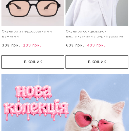
Окуляри з перфорованими
Окуляри сонцезахисні
дужками
шестикутники з фурнітурою на
дужках
398 грн.
299 грн.
698 грн.
499 грн.
В КОШИК
В КОШИК