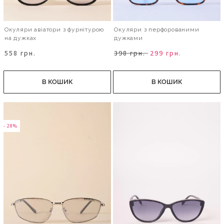
Окуляри авіатори з фурнітурою
Окуляри з перфорованими
на дужках
дужками
558 грн.
398 грн.
299 грн.
В КОШИК
В КОШИК
- 28%