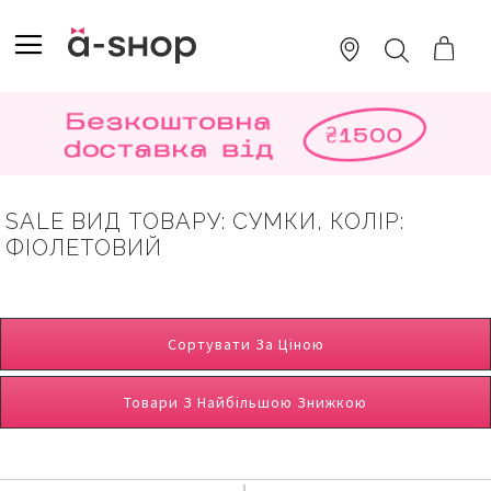
SKIP
TO
TOGGLE NAV
ПОШУК
CONTENT
SALE ВИД ТОВАРУ: СУМКИ, КОЛІР:
ФІОЛЕТОВИЙ
Сортувати За Ціною
Товари З Найбільшою Знижкою