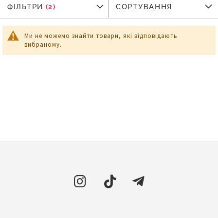
ФІЛЬТРИ
ФІЛЬТРИ
СОРТУВАННЯ
Ми не можемо знайти товари, які відповідають
вибраному.