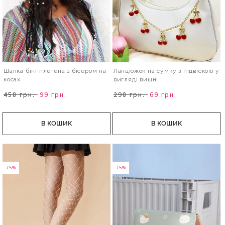
Шапка біні плетена з бісером на
Ланцюжок на сумку з підвіскою у
косах
вигляді вишні
458 грн.
99 грн.
298 грн.
69 грн.
В КОШИК
В КОШИК
- 75%
- 75%