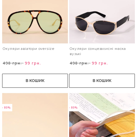
Окуляри авіатори oversize
Окуляри сонцезахисні маска
вузькі
498 грн.
99 грн.
498 грн.
99 грн.
В КОШИК
В КОШИК
- 80%
- 80%