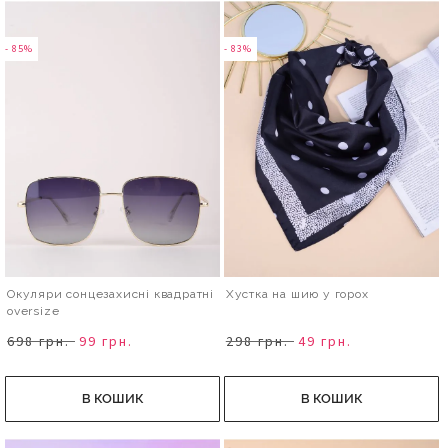
- 85%
- 83%
Окуляри сонцезахисні квадратні
Хустка на шию у горох
oversize
698 грн.
99 грн.
298 грн.
49 грн.
В КОШИК
В КОШИК