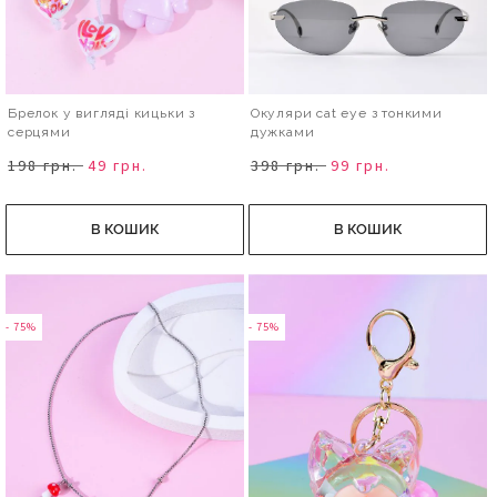
Брелок у вигляді кицьки з
Окуляри cat eye з тонкими
серцями
дужками
198 грн.
49 грн.
398 грн.
99 грн.
В КОШИК
В КОШИК
- 75%
- 75%