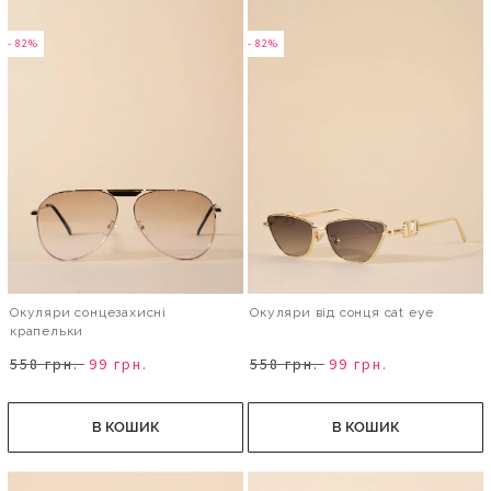
- 82%
- 82%
Окуляри сонцезахисні
Окуляри від сонця cat eye
крапельки
558 грн.
99 грн.
558 грн.
99 грн.
В КОШИК
В КОШИК