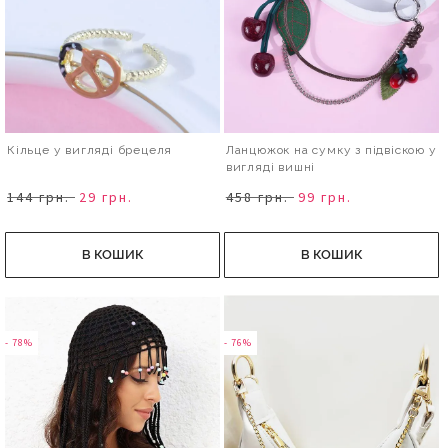
Кільце у вигляді брецеля
Ланцюжок на сумку з підвіскою у
вигляді вишні
144 грн.
29 грн.
458 грн.
99 грн.
В КОШИК
В КОШИК
- 78%
- 76%