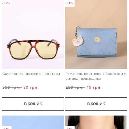
- 82%
- 81%
Окуляри сонцезахисні авіатори
Гаманець портмоне з брелоком у
вигляді ведмедика
558 грн.
99 грн.
258 грн.
49 грн.
В КОШИК
В КОШИК