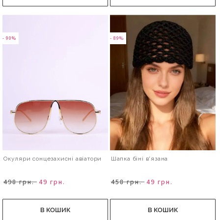
- 90%
- 89%
Окуляри сонцезахисні авіатори
Шапка біні в'язана
498 грн.
49 грн.
458 грн.
49 грн.
В КОШИК
В КОШИК