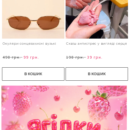
Окуляри сонцезахисні вузькі
Сквіш антистрес у вигляді серця
498 грн.
99 грн.
198 грн.
39 грн.
В КОШИК
В КОШИК