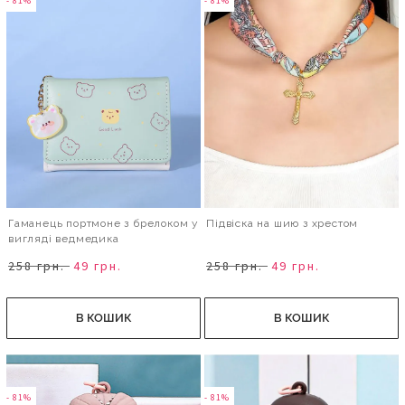
- 81%
- 81%
Гаманець портмоне з брелоком у
Підвіска на шию з хрестом
вигляді ведмедика
258 грн.
49 грн.
258 грн.
49 грн.
В КОШИК
В КОШИК
- 81%
- 81%