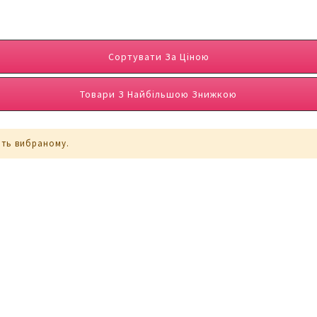
Сортувати За Ціною
Товари З Найбільшою Знижкою
ють вибраному.