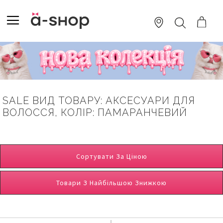
SKIP
TO
TOGGLE NAV
ПОШУК
CONTENT
SALE ВИД ТОВАРУ: АКСЕСУАРИ ДЛЯ
ВОЛОССЯ, КОЛІР: ПАМАРАНЧЕВИЙ
Сортувати За Ціною
Товари З Найбільшою Знижкою