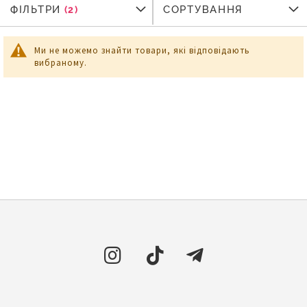
ФІЛЬТРИ
ФІЛЬТРИ
СОРТУВАННЯ
Ми не можемо знайти товари, які відповідають
вибраному.