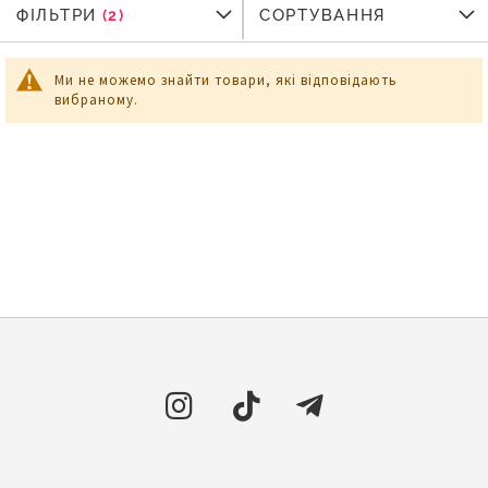
ФІЛЬТРИ
ФІЛЬТРИ
СОРТУВАННЯ
Ми не можемо знайти товари, які відповідають
вибраному.