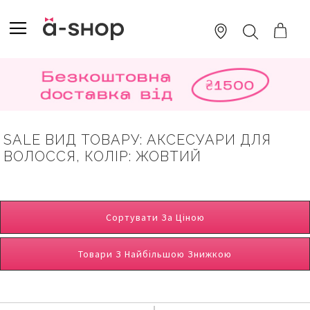
SKIP
TO
TOGGLE NAV
ПОШУК
CONTENT
SALE ВИД ТОВАРУ: АКСЕСУАРИ ДЛЯ
ВОЛОССЯ, КОЛІР: ЖОВТИЙ
Сортувати За Ціною
Товари З Найбільшою Знижкою