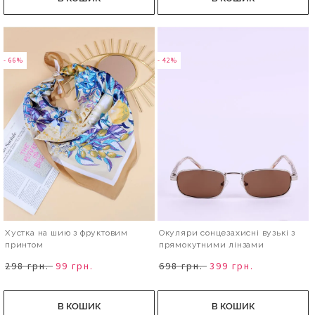
- 66%
- 42%
Хустка на шию з фруктовим
Окуляри сонцезахисні вузькі з
принтом
прямокутними лінзами
298 грн.
99 грн.
698 грн.
399 грн.
В КОШИК
В КОШИК