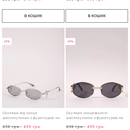
В КОШИК
В КОШИК
- 28%
- 28%
Окуляри від сонця
Окуляри сонцезахисні
шестикутники з фурнітурою на
шестикутники з фурнітурою на
дужках
дужках
698 грн.
499 грн.
698 грн.
499 грн.