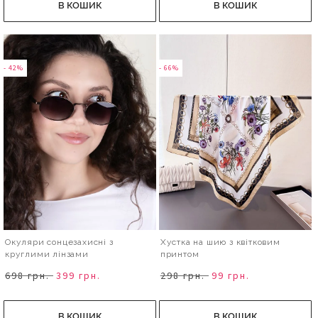
В КОШИК
В КОШИК
- 42%
- 66%
Окуляри сонцезахисні з
Хустка на шию з квітковим
круглими лінзами
принтом
698 грн.
399 грн.
298 грн.
99 грн.
В КОШИК
В КОШИК