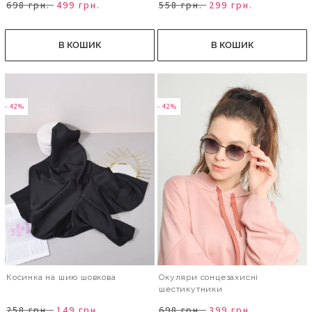
698 грн.
499 грн.
558 грн.
299 грн.
В КОШИК
В КОШИК
- 42%
- 42%
Косинка на шию шовкова
Окуляри сонцезахисні
шестикутники
258 грн.
149 грн.
698 грн.
399 грн.