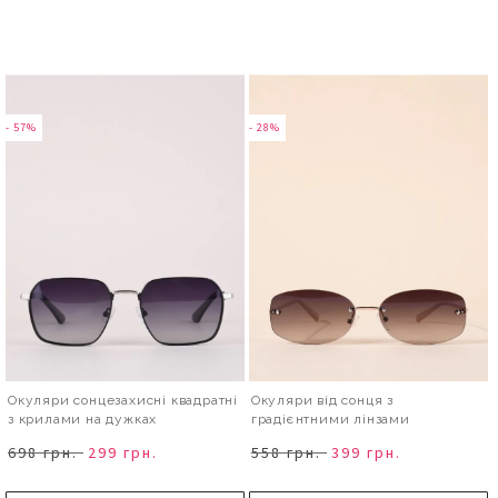
- 57%
- 28%
Окуляри сонцезахисні квадратні
Окуляри від сонця з
з крилами на дужках
градієнтними лінзами
698 грн.
299 грн.
558 грн.
399 грн.