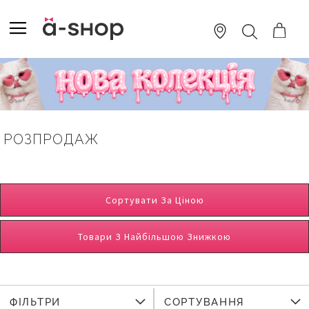
SKIP
TO
TOGGLE NAV
ПОШУК
CONTENT
РОЗПРОДАЖ
Сортувати За Ціною
Товари З Найбільшою Знижкою
ФІЛЬТРИ
СОРТУВАННЯ