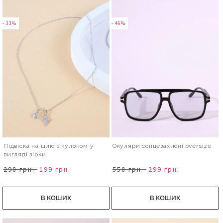
- 33%
- 46%
Підвіска на шию з кулоном у
Окуляри сонцезахисні oversize
вигляді зірки
298 грн.
199 грн.
558 грн.
299 грн.
В КОШИК
В КОШИК