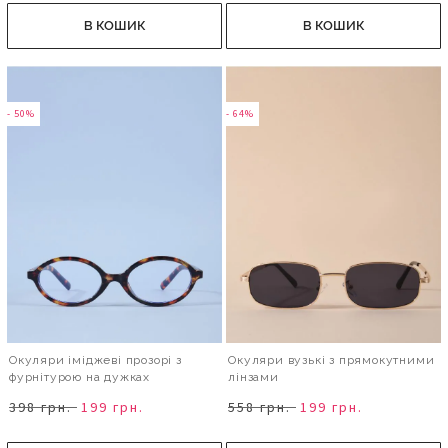
В КОШИК
В КОШИК
- 50%
- 64%
Окуляри іміджеві прозорі з
Окуляри вузькі з прямокутними
фурнітурою на дужках
лінзами
398 грн.
199 грн.
558 грн.
199 грн.