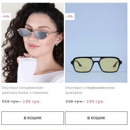
- 64%
- 24%
Окуляри сонцезахисні
Окуляри з перфорованими
шестикутники з тонкими
дужками
дужками
558 грн.
199 грн.
398 грн.
299 грн.
В КОШИК
В КОШИК