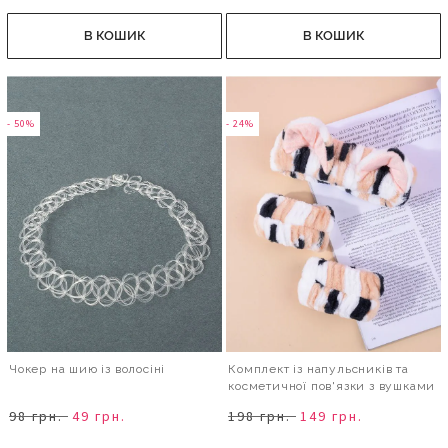
В КОШИК
В КОШИК
- 50%
- 24%
Чокер на шию із волосіні
Комплект із напульсників та
косметичної пов'язки з вушками
98 грн.
49 грн.
198 грн.
149 грн.