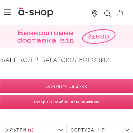
SKIP
TO
TOGGLE NAV
ПОШУК
CONTENT
SALE КОЛІР: БАГАТОКОЛЬОРОВИЙ
Сортувати За Ціною
Товари З Найбільшою Знижкою
ФІЛЬТРИ
ФІЛЬТРИ
СОРТУВАННЯ