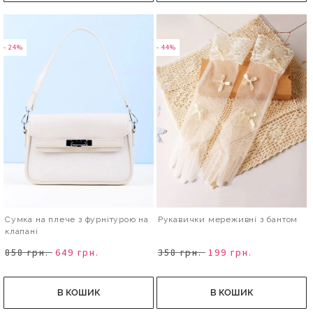
- 24%
- 44%
Сумка на плече з фурнітурою на
Рукавички мереживні з бантом
клапані
858 грн.
649 грн.
358 грн.
199 грн.
В КОШИК
В КОШИК