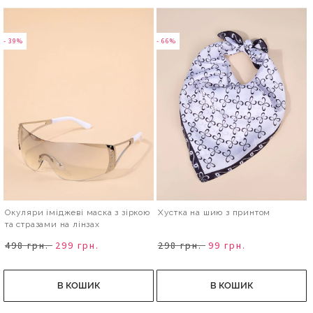
- 39%
- 66%
Окуляри іміджеві маска з зіркою
Хустка на шию з принтом
та стразами на лінзах
498 грн.
299 грн.
298 грн.
99 грн.
В КОШИК
В КОШИК