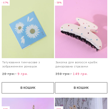
- 67%
- 58%
Татуювання тимчасове з
Заколка для волосся крабік
зображенням ромашок
декорована стразами
28 грн.
9 грн.
358 грн.
149 грн.
В КОШИК
В КОШИК