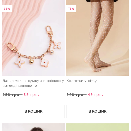
- 65%
- 75%
Ланцюжок на сумку з підвіскою у
Колготки у сітку
вигляді конюшини
258 грн.
89 грн.
198 грн.
49 грн.
В КОШИК
В КОШИК