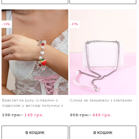
- 24%
- 47%
Браслет на руку із перлин з
Сумка на ланцюжку з клапаном
підвіскою у вигляді полуниці з
бантом
198 грн.
149 грн.
858 грн.
449 грн.
В КОШИК
В КОШИК