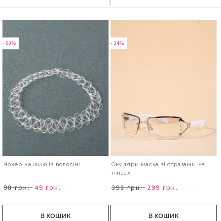
- 50%
- 24%
Чокер на шию із волосіні
Окуляри маска зі стразами на
лінзах
98 грн.
49 грн.
398 грн.
299 грн.
В КОШИК
В КОШИК