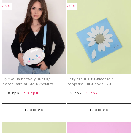
- 72%
- 67%
Сумка на плече у вигляді
Татуювання тимчасове з
персонажа аніме Куромі та
зображенням ромашки
Мелоді
358 грн.
99 грн.
28 грн.
9 грн.
В КОШИК
В КОШИК