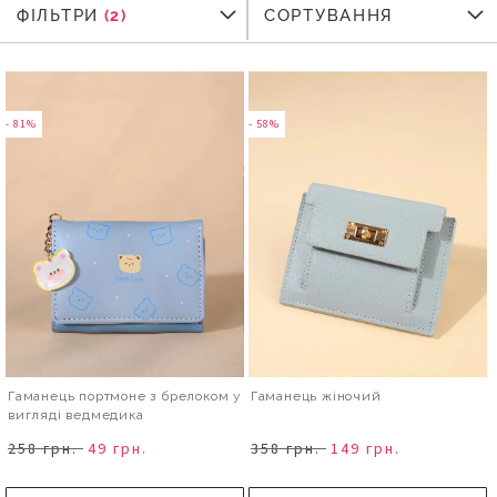
ФІЛЬТРИ
ФІЛЬТРИ
СОРТУВАННЯ
- 81%
- 58%
Гаманець портмоне з брелоком у
Гаманець жіночий
вигляді ведмедика
258 грн.
49 грн.
358 грн.
149 грн.