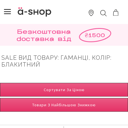
SKIP
TO
TOGGLE NAV
ПОШУК
CONTENT
SALE ВИД ТОВАРУ: ГАМАНЦІ, КОЛІР:
БЛАКИТНИЙ
Сортувати За Ціною
Товари З Найбільшою Знижкою