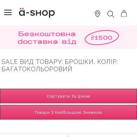
SKIP
TO
TOGGLE NAV
ПОШУК
CONTENT
SALE ВИД ТОВАРУ: БРОШКИ, КОЛІР:
БАГАТОКОЛЬОРОВИЙ
Сортувати За Ціною
Товари З Найбільшою Знижкою