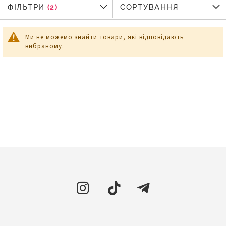
ФІЛЬТРИ
ФІЛЬТРИ
СОРТУВАННЯ
Ми не можемо знайти товари, які відповідають
вибраному.