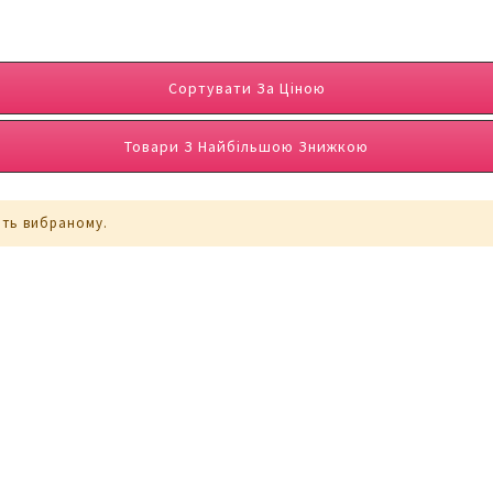
Сортувати За Ціною
Товари З Найбільшою Знижкою
ють вибраному.