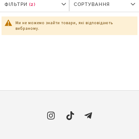
ФІЛЬТРИ
ФІЛЬТРИ
СОРТУВАННЯ
Ми не можемо знайти товари, які відповідають
вибраному.