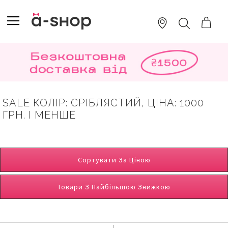
SKIP
TO
TOGGLE NAV
ПОШУК
CONTENT
SALE КОЛІР: СРІБЛЯСТИЙ, ЦІНА: 1000
ГРН. І МЕНШЕ
Сортувати За Ціною
Товари З Найбільшою Знижкою