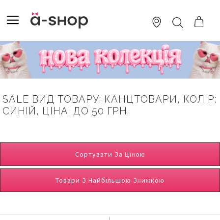
SKIP
TO
TOGGLE NAV
ПОШУК
CONTENT
SALE ВИД ТОВАРУ: КАНЦТОВАРИ, КОЛІР:
СИНІЙ, ЦІНА: ДО 50 ГРН.
Сортувати За Ціною
Товари З Найбільшою Знижкою