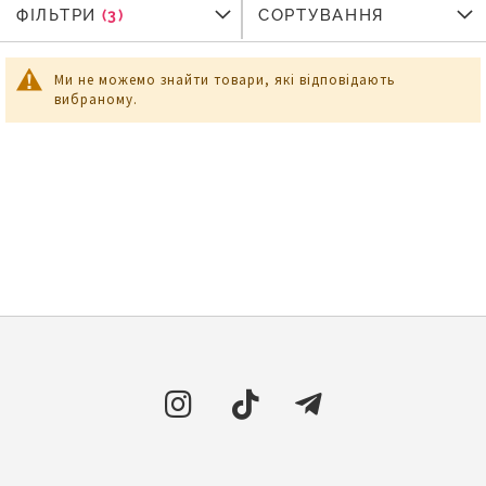
ФІЛЬТРИ
ФІЛЬТРИ
СОРТУВАННЯ
Ми не можемо знайти товари, які відповідають
вибраному.