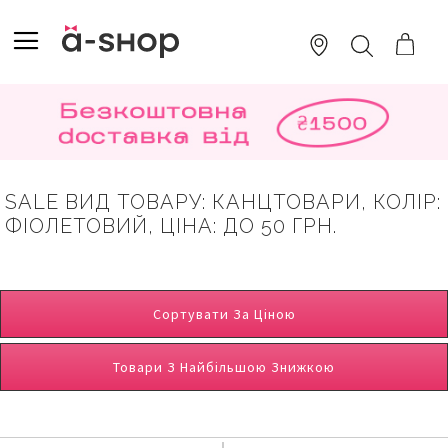
SKIP
TO
TOGGLE NAV
ПОШУК
CONTENT
SALE ВИД ТОВАРУ: КАНЦТОВАРИ, КОЛІР:
ФІОЛЕТОВИЙ, ЦІНА: ДО 50 ГРН.
Сортувати За Ціною
Товари З Найбільшою Знижкою