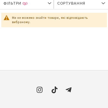
ФІЛЬТРИ
ФІЛЬТРИ
СОРТУВАННЯ
Ми не можемо знайти товари, які відповідають
вибраному.