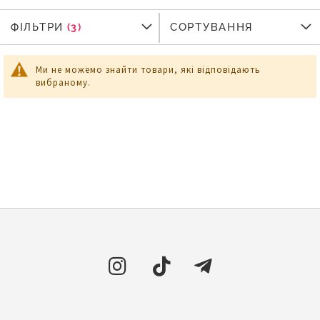
ФІЛЬТРИ
ФІЛЬТРИ
СОРТУВАННЯ
Ми не можемо знайти товари, які відповідають
вибраному.