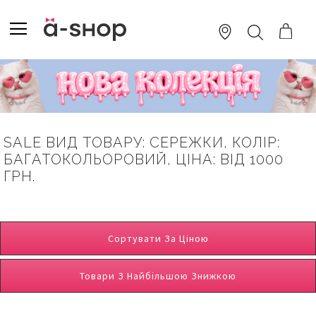
SKIP
TO
TOGGLE NAV
ПОШУК
CONTENT
SALE ВИД ТОВАРУ: СЕРЕЖКИ, КОЛІР:
БАГАТОКОЛЬОРОВИЙ, ЦІНА: ВІД 1000
ГРН.
Сортувати За Ціною
Товари З Найбільшою Знижкою