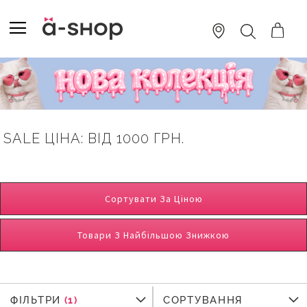
SKIP
TO
TOGGLE NAV
ПОШУК
CONTENT
SALE ЦІНА: ВІД 1000 ГРН.
Сортувати За Ціною
Товари З Найбільшою Знижкою
ФІЛЬТРИ
ФІЛЬТРИ
СОРТУВАННЯ