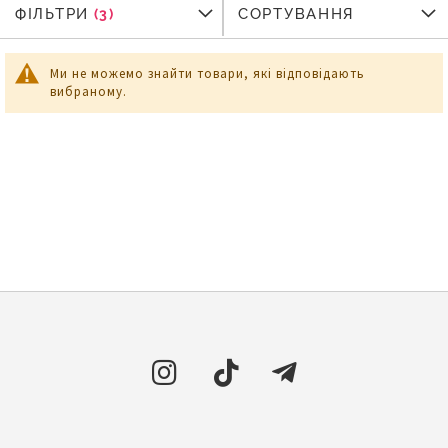
ФІЛЬТРИ
ФІЛЬТРИ
СОРТУВАННЯ
Ми не можемо знайти товари, які відповідають
вибраному.