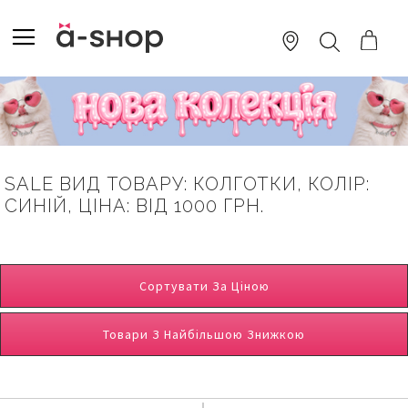
SKIP
TO
TOGGLE NAV
ПОШУК
CONTENT
SALE ВИД ТОВАРУ: КОЛГОТКИ, КОЛІР:
СИНІЙ, ЦІНА: ВІД 1000 ГРН.
Сортувати За Ціною
Товари З Найбільшою Знижкою