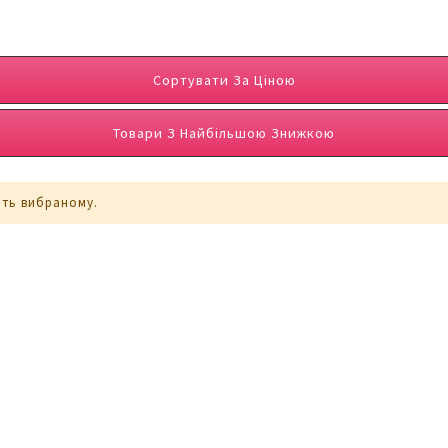
Сортувати За Ціною
Товари З Найбільшою Знижкою
ють вибраному.