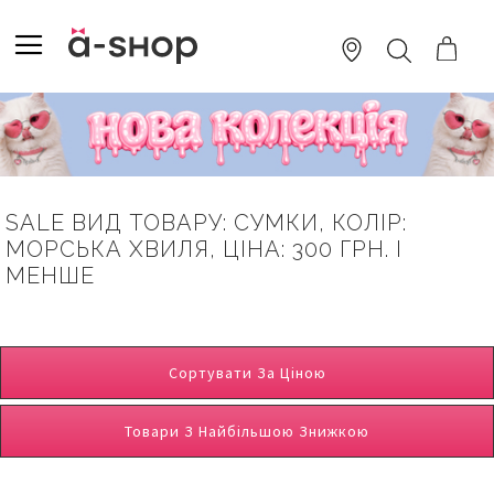
SKIP
TO
TOGGLE NAV
ПОШУК
CONTENT
SALE ВИД ТОВАРУ: СУМКИ, КОЛІР:
МОРСЬКА ХВИЛЯ, ЦІНА: 300 ГРН. І
МЕНШЕ
Сортувати За Ціною
Товари З Найбільшою Знижкою