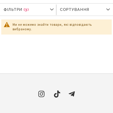
ФІЛЬТРИ
ФІЛЬТРИ
СОРТУВАННЯ
Ми не можемо знайти товари, які відповідають
вибраному.