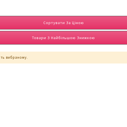
Сортувати За Ціною
Товари З Найбільшою Знижкою
ють вибраному.