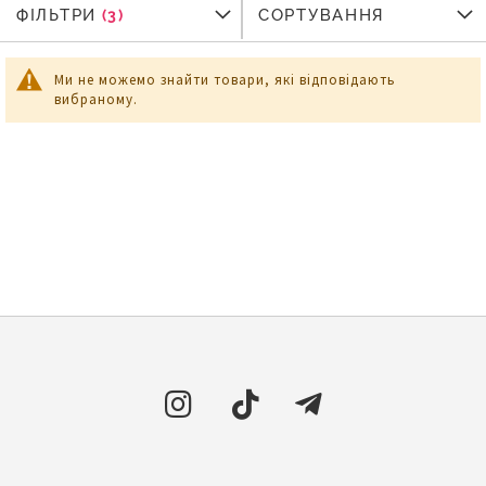
ФІЛЬТРИ
ФІЛЬТРИ
СОРТУВАННЯ
Ми не можемо знайти товари, які відповідають
вибраному.