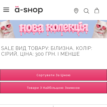
SKIP
TO
TOGGLE NAV
ПОШУК
CONTENT
SALE ВИД ТОВАРУ: БІЛИЗНА, КОЛІР:
СІРИЙ, ЦІНА: 300 ГРН. І МЕНШЕ
Сортувати За Ціною
Товари З Найбільшою Знижкою