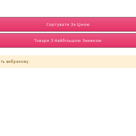
Сортувати За Ціною
Товари З Найбільшою Знижкою
ють вибраному.