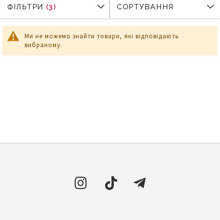
ФІЛЬТРИ
ФІЛЬТРИ
СОРТУВАННЯ
Ми не можемо знайти товари, які відповідають
вибраному.