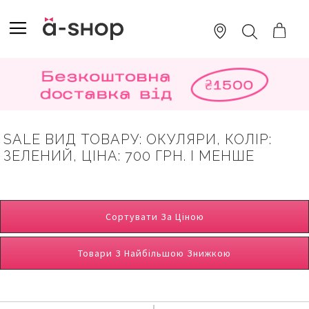
SKIP
TO
TOGGLE NAV
ПОШУК
CONTENT
SALE ВИД ТОВАРУ: ОКУЛЯРИ, КОЛІР:
ЗЕЛЕНИЙ, ЦІНА: 700 ГРН. І МЕНШЕ
Сортувати За Ціною
Товари З Найбільшою Знижкою