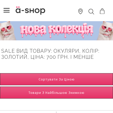
SKIP
TO
TOGGLE NAV
ПОШУК
CONTENT
SALE ВИД ТОВАРУ: ОКУЛЯРИ, КОЛІР:
ЗОЛОТИЙ, ЦІНА: 700 ГРН. І МЕНШЕ
Сортувати За Ціною
Товари З Найбільшою Знижкою