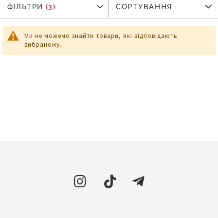
ФІЛЬТРИ
ФІЛЬТРИ
СОРТУВАННЯ
Ми не можемо знайти товари, які відповідають
вибраному.