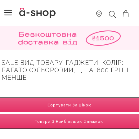
SKIP
TO
TOGGLE NAV
ПОШУК
CONTENT
SALE ВИД ТОВАРУ: ГАДЖЕТИ, КОЛІР:
БАГАТОКОЛЬОРОВИЙ, ЦІНА: 600 ГРН. І
МЕНШЕ
Сортувати За Ціною
Товари З Найбільшою Знижкою