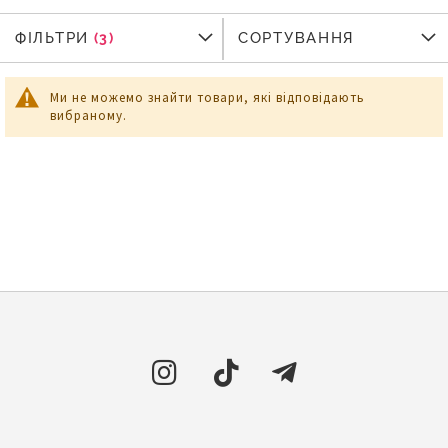
ФІЛЬТРИ
ФІЛЬТРИ
СОРТУВАННЯ
Ми не можемо знайти товари, які відповідають
вибраному.