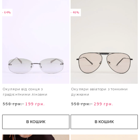
- 64%
- 46%
Окуляри від сонця з
Окуляри авіатори з тонкими
градієнтними лінзами
дужками
558 грн.
199 грн.
558 грн.
299 грн.
В КОШИК
В КОШИК