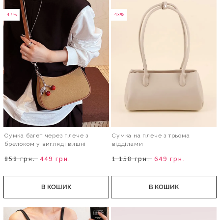
- 47%
- 43%
Сумка багет через плече з
Сумка на плече з трьома
брелоком у вигляді вишні
відділами
858 грн.
449 грн.
1 158 грн.
649 грн.
В КОШИК
В КОШИК