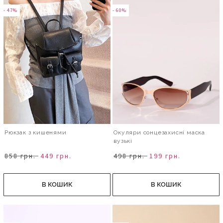
- 47%
- 60%
Рюкзак з кишенями
Окуляри сонцезахисні маска
вузькі
858 грн.
449 грн.
498 грн.
199 грн.
В КОШИК
В КОШИК