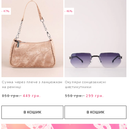
- 47%
- 46%
Сумка через плече з ланцюжком
Окуляри сонцезахисні
на ремінці
шестикутники
858 грн.
449 грн.
558 грн.
299 грн.
В КОШИК
В КОШИК