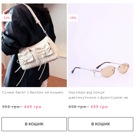
- 53%
- 28%
Сумка багет з бантом на кишені
Окуляри від сонця
шестикутники з фурнітурою на
дужках
958 грн.
449 грн.
698 грн.
499 грн.
В КОШИК
В КОШИК