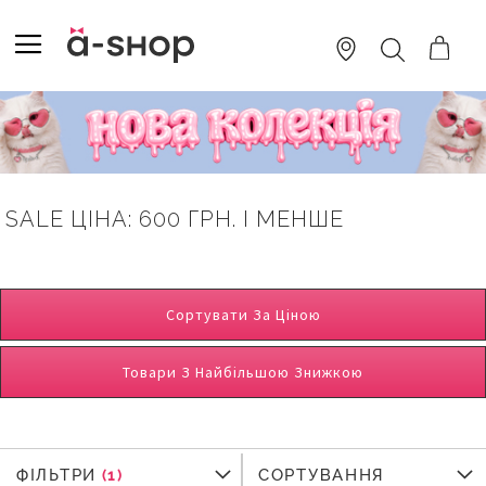
SKIP
TO
TOGGLE NAV
ПОШУК
CONTENT
SALE ЦІНА: 600 ГРН. І МЕНШЕ
Сортувати За Ціною
Товари З Найбільшою Знижкою
ФІЛЬТРИ
ФІЛЬТРИ
СОРТУВАННЯ