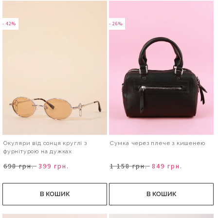
- 42%
- 26%
Окуляри від сонця круглі з
Сумка через плече з кишенею
фурнітурою на дужках
698 грн.
399 грн.
1 158 грн.
849 грн.
В КОШИК
В КОШИК