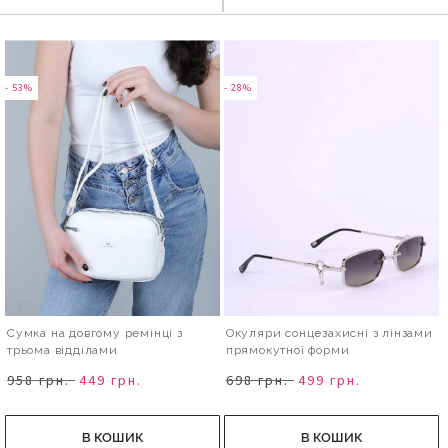
- 53%
- 28%
Сумка на довгому ремінці з
Окуляри сонцезахисні з лінзами
трьома відділами
прямокутної форми
958 грн.
449 грн.
698 грн.
499 грн.
В КОШИК
В КОШИК