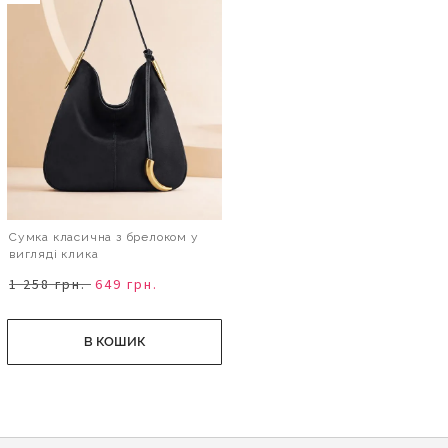
Сумка класична з брелоком у
вигляді клика
1 258 грн.
649 грн.
В КОШИК