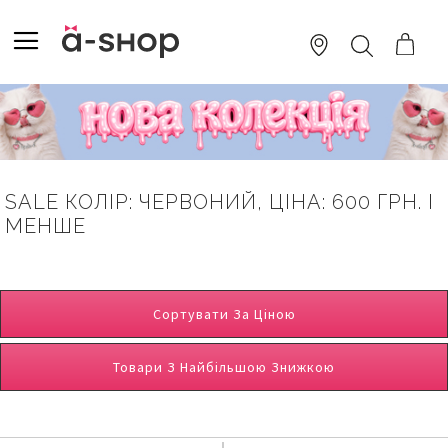
SKIP
TO
TOGGLE NAV
ПОШУК
CONTENT
SALE КОЛІР: ЧЕРВОНИЙ, ЦІНА: 600 ГРН. І
МЕНШЕ
Сортувати За Ціною
Товари З Найбільшою Знижкою