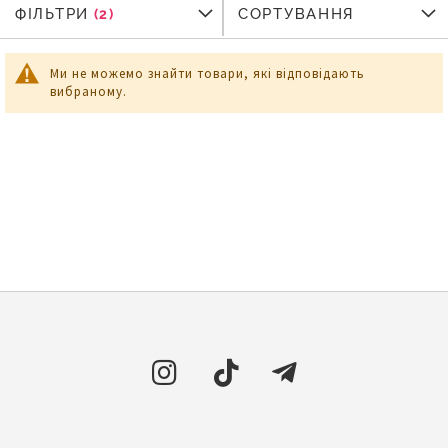
ФІЛЬТРИ
ФІЛЬТРИ
СОРТУВАННЯ
Ми не можемо знайти товари, які відповідають
вибраному.