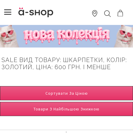
SKIP
TO
TOGGLE NAV
ПОШУК
CONTENT
SALE ВИД ТОВАРУ: ШКАРПЕТКИ, КОЛІР:
ЗОЛОТИЙ, ЦІНА: 600 ГРН. І МЕНШЕ
Сортувати За Ціною
Товари З Найбільшою Знижкою