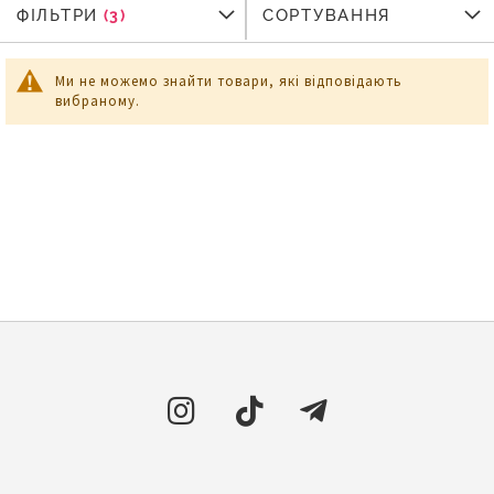
ФІЛЬТРИ
ФІЛЬТРИ
СОРТУВАННЯ
Ми не можемо знайти товари, які відповідають
вибраному.