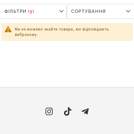
ФІЛЬТРИ
ФІЛЬТРИ
СОРТУВАННЯ
Ми не можемо знайти товари, які відповідають
вибраному.