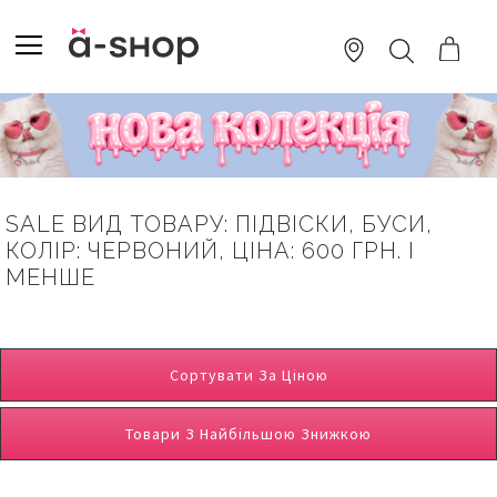
SKIP
TO
TOGGLE NAV
ПОШУК
CONTENT
SALE ВИД ТОВАРУ: ПІДВІСКИ, БУСИ,
КОЛІР: ЧЕРВОНИЙ, ЦІНА: 600 ГРН. І
МЕНШЕ
Сортувати За Ціною
Товари З Найбільшою Знижкою