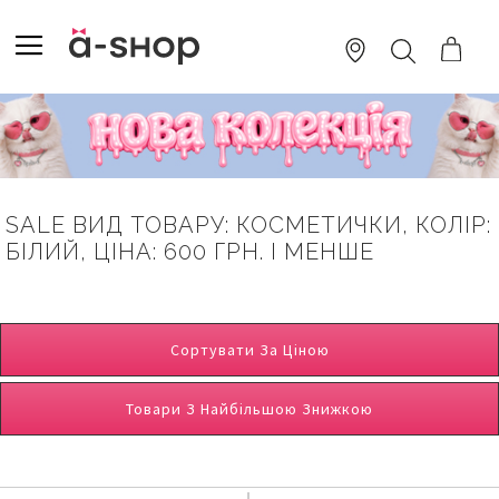
SKIP
TO
TOGGLE NAV
ПОШУК
CONTENT
SALE ВИД ТОВАРУ: КОСМЕТИЧКИ, КОЛІР:
БІЛИЙ, ЦІНА: 600 ГРН. І МЕНШЕ
Сортувати За Ціною
Товари З Найбільшою Знижкою