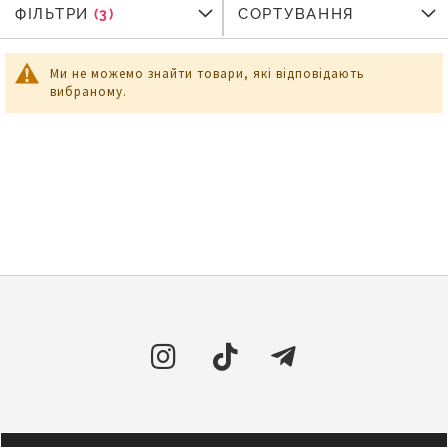
ФІЛЬТРИ
ФІЛЬТРИ
СОРТУВАННЯ
Ми не можемо знайти товари, які відповідають
вибраному.