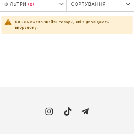
ФІЛЬТРИ
ФІЛЬТРИ
СОРТУВАННЯ
Ми не можемо знайти товари, які відповідають
вибраному.