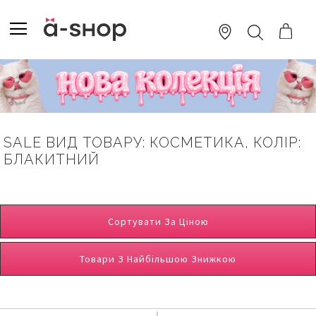
SKIP
TO
TOGGLE NAV
ПОШУК
CONTENT
SALE ВИД ТОВАРУ: КОСМЕТИКА, КОЛІР:
БЛАКИТНИЙ
Сортувати За Ціною
Товари З Найбільшою Знижкою