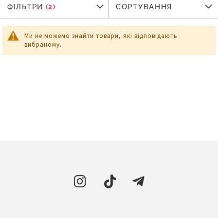
ФІЛЬТРИ
ФІЛЬТРИ
СОРТУВАННЯ
Ми не можемо знайти товари, які відповідають
вибраному.