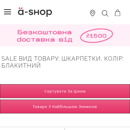
SKIP
TO
TOGGLE NAV
ПОШУК
CONTENT
SALE ВИД ТОВАРУ: ШКАРПЕТКИ, КОЛІР:
БЛАКИТНИЙ
Сортувати За Ціною
Товари З Найбільшою Знижкою