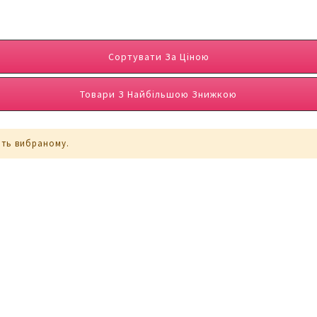
Сортувати За Ціною
Товари З Найбільшою Знижкою
ють вибраному.