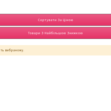
Сортувати За Ціною
Товари З Найбільшою Знижкою
ють вибраному.