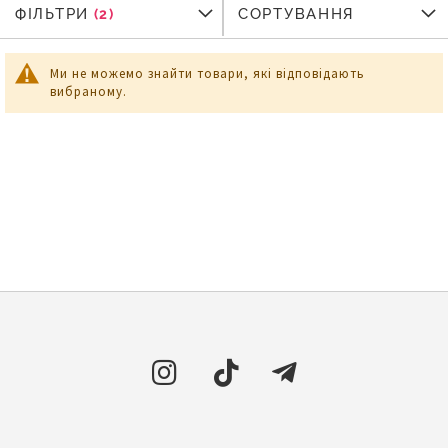
ФІЛЬТРИ
ФІЛЬТРИ
СОРТУВАННЯ
Ми не можемо знайти товари, які відповідають
вибраному.