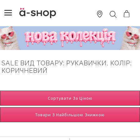
SKIP
TO
TOGGLE NAV
ПОШУК
CONTENT
SALE ВИД ТОВАРУ: РУКАВИЧКИ, КОЛІР:
КОРИЧНЕВИЙ
Сортувати За Ціною
Товари З Найбільшою Знижкою