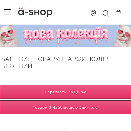
SKIP
TO
TOGGLE NAV
ПОШУК
CONTENT
SALE ВИД ТОВАРУ: ШАРФИ, КОЛІР:
БЕЖЕВИЙ
Сортувати За Ціною
Товари З Найбільшою Знижкою