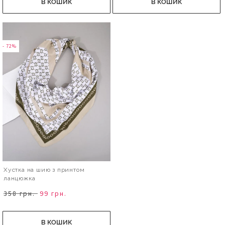
В КОШИК
В КОШИК
- 72%
Хустка на шию з принтом
ланцюжка
358 грн.
99 грн.
В КОШИК