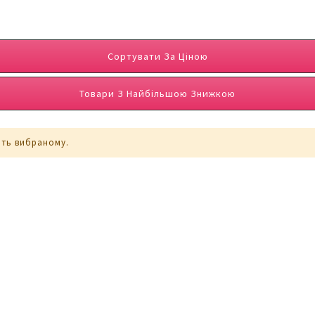
Сортувати За Ціною
Товари З Найбільшою Знижкою
ють вибраному.