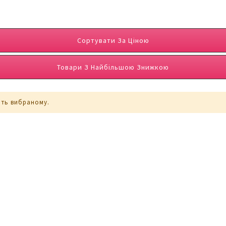
Сортувати За Ціною
Товари З Найбільшою Знижкою
ють вибраному.